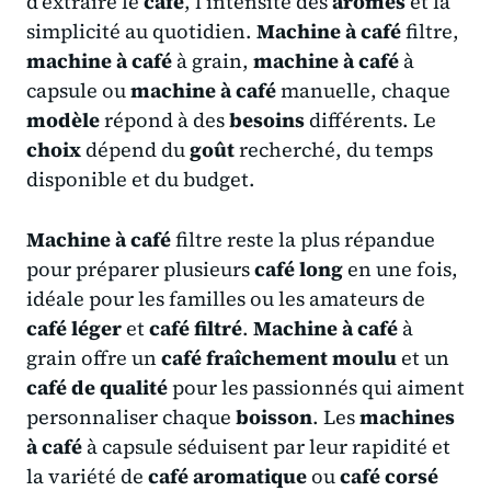
d’extraire le
café
, l’intensité des
arômes
et la
simplicité au quotidien.
Machine à café
filtre,
machine à café
à grain,
machine à café
à
capsule ou
machine à café
manuelle, chaque
modèle
répond à des
besoins
différents. Le
choix
dépend du
goût
recherché, du temps
disponible et du budget.
Machine à café
filtre reste la plus répandue
pour préparer plusieurs
café long
en une fois,
idéale pour les familles ou les amateurs de
café léger
et
café filtré
.
Machine à café
à
grain offre un
café fraîchement moulu
et un
café de qualité
pour les passionnés qui aiment
personnaliser chaque
boisson
. Les
machines
à café
à capsule séduisent par leur rapidité et
la variété de
café aromatique
ou
café corsé