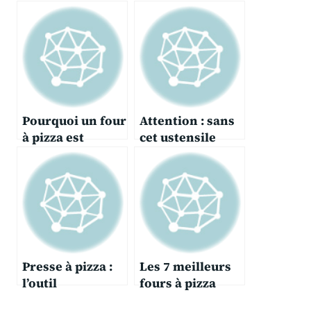
Pourquoi un four
Attention : sans
à pizza est
cet ustensile
meilleur qu’un
dans votre
four ménager ?
cuisine, vous
risquez de rater
toutes vos
recettes !
Presse à pizza :
Les 7 meilleurs
l’outil
fours à pizza
indispensable
pour une pizza