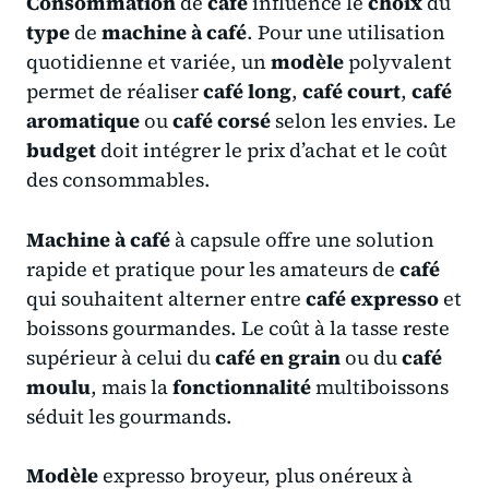
Consommation
de
café
influence le
choix
du
type
de
machine à café
. Pour une utilisation
quotidienne et variée, un
modèle
polyvalent
permet de réaliser
café long
,
café court
,
café
aromatique
ou
café corsé
selon les envies. Le
budget
doit intégrer le prix d’achat et le coût
des consommables.
Machine à café
à capsule offre une solution
rapide et pratique pour les amateurs de
café
qui souhaitent alterner entre
café expresso
et
boissons gourmandes. Le coût à la tasse reste
supérieur à celui du
café en grain
ou du
café
moulu
, mais la
fonctionnalité
multiboissons
séduit les gourmands.
Modèle
expresso broyeur, plus onéreux à