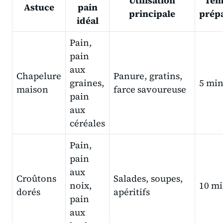
Utilisation
Tem
Astuce
pain
principale
prép
idéal
Pain,
pain
aux
Chapelure
Panure, gratins,
graines,
5 min
maison
farce savoureuse
pain
aux
céréales
Pain,
pain
aux
Croûtons
Salades, soupes,
noix,
10 mi
dorés
apéritifs
pain
aux